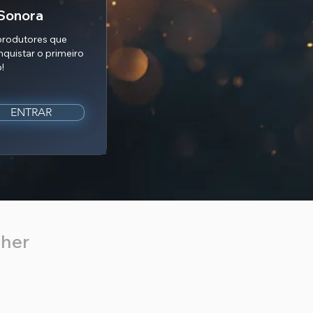
 Sonora
produtores que
nquistar o primeiro
!
ENTRAR
lher