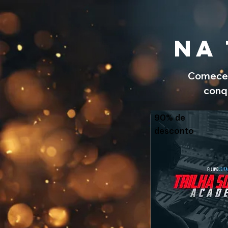
NA 
Comece 
conqu
90% de
desconto