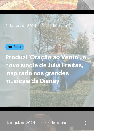
9 de ago. de 2024
3 min de leitura
notícias
Produzi 'Oração ao Vento', o
novo single de Julia Freitas,
inspirado nos grandes
musicais da Disney
16 de jul. de 2024
4 min de leitura