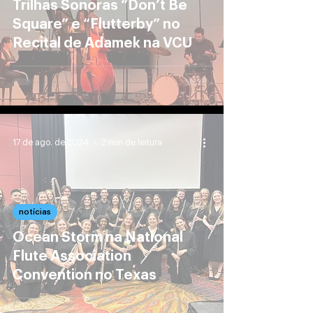
Trilhas Sonoras “Don’t Be
Square” e “Flutterby” no
Recital de Adamek na VCU
17 de ago. de 2024
2 min de leitura
notícias
Ocean Storm na National
Flute Association
Convention no Texas