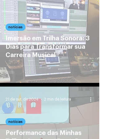
notícias
Imersão em Trilha Sonora: 3
Dias para Transformar sua
Carreira Musical
21 de out. de 2024
2 min de leitura
notícias
Performance das Minhas