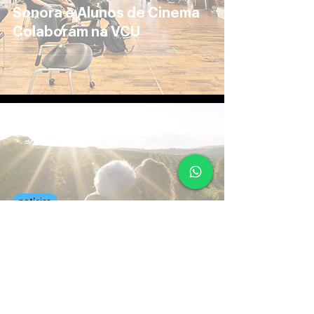
Sonora e Alunos de Cinema
Colaboram na VCU
20 de mar. de 2024
3 min de leitura
notícias
Bastidores da Trilha Sonora
do Documentário 'EU' de
Ludmila Dayer